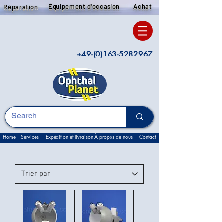
Équipement d'occasion
Achat
Réparation
+49-(0)163-5282967
Home
Services
Expédition et livraison
À propos de nous
Contact