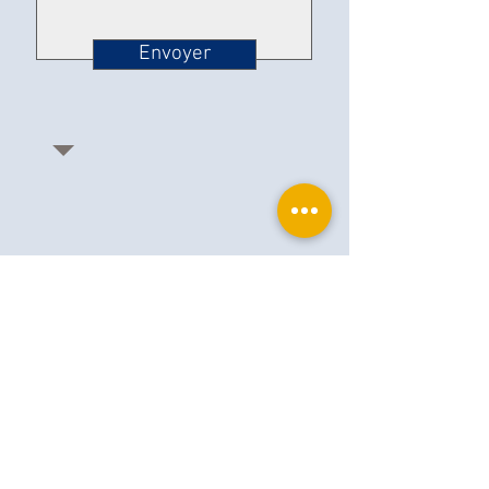
Envoyer
Ophthalplanet
Services & Contact
Base légale
Services
Henschelring 13
Mentions légales
85551 Kirchheim
À propos de nous
Politique de confidentialité