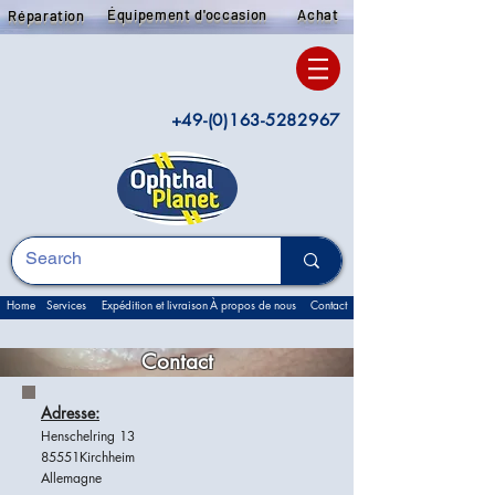
Équipement d'occasion
Achat
Réparation
+49-(0)163-5282967
Home
Services
Expédition et livraison
À propos de nous
Contact
Contact
Adresse:
Henschelring 13
85551Kirchheim
Allemagne