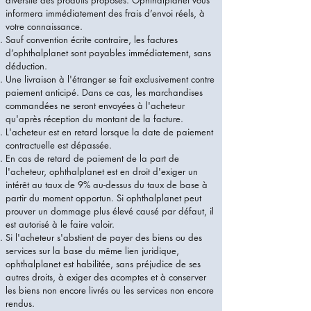
diversité des produits proposés. Ophthalplanet vous
informera immédiatement des frais d’envoi réels, à
votre connaissance.
Sauf convention écrite contraire, les factures
d’ophthalplanet sont payables immédiatement, sans
déduction.
Une livraison à l'étranger se fait exclusivement contre
paiement anticipé. Dans ce cas, les marchandises
commandées ne seront envoyées à l'acheteur
qu'après réception du montant de la facture.
L'acheteur est en retard lorsque la date de paiement
contractuelle est dépassée.
En cas de retard de paiement de la part de
l'acheteur, ophthalplanet est en droit d'exiger un
intérêt au taux de 9% au-dessus du taux de base à
partir du moment opportun. Si ophthalplanet peut
prouver un dommage plus élevé causé par défaut, il
est autorisé à le faire valoir.
Si l'acheteur s'abstient de payer des biens ou des
services sur la base du même lien juridique,
ophthalplanet est habilitée, sans préjudice de ses
autres droits, à exiger des acomptes et à conserver
les biens non encore livrés ou les services non encore
rendus.