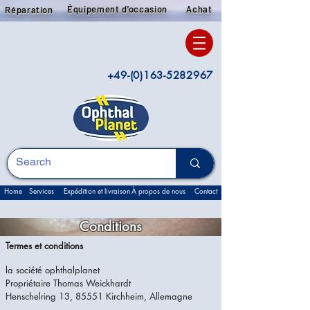
Équipement d'occasion
Achat
Réparation
+49-(0)163-5282967
Home
Services
Expédition et livraison
À propos de nous
Contact
Conditions
Termes et conditions
la société ophthalplanet
Propriétaire Thomas Weickhardt
Henschelring 13, 85551 Kirchheim, Allemagne