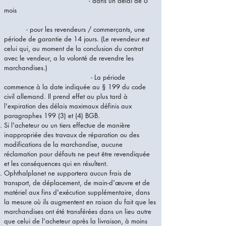
- dans un délai de 6
mois
- pour les revendeurs / commerçants, une
période de garantie de 14 jours. (Le revendeur est
celui qui, au moment de la conclusion du contrat
avec le vendeur, a la volonté de revendre les
marchandises.)
- La période
commence à la date indiquée au § 199 du code
civil allemand. Il prend effet au plus tard à
l'expiration des délais maximaux définis aux
paragraphes 199 (3) et (4) BGB.
Si l'acheteur ou un tiers effectue de manière
inappropriée des travaux de réparation ou des
modifications de la marchandise, aucune
réclamation pour défauts ne peut être revendiquée
et les conséquences qui en résultent.
Ophthalplanet ne supportera aucun frais de
transport, de déplacement, de main-d'œuvre et de
matériel aux fins d'exécution supplémentaire, dans
la mesure où ils augmentent en raison du fait que les
marchandises ont été transférées dans un lieu autre
que celui de l'acheteur après la livraison, à moins