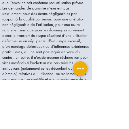
que l'envoi ne soit conforme son utilisation prévue.
Les demandes de garantie n'existent pas
uniquement pour des écarts négligeables par
rapport à la qualité convenue, pour une altération
non négligeable de l'utilisation, pour une usure
naturelle, ainsi que pour les dommages survenant
après le transfert du risque résultant d'une utilisation
défectueuse ou négligente, d'un usage excessif,
d'un montage défectueux ou d'influences extérieures
particulières, qui ne sont pas requis en vertu du
contrat. En outre, il n’existe aucune réclamation pour
vices matériels si l’acheteur n’a pas suivi les
instructions (notamment celles découlant du mode
d’emploi) relatives à l’utilisation, au traitement, à la
maintenance, au contrôle et à la maintenance de la
marchandise.
La garantie est exclue pour les piles, les ampoules et
les pièces d'usure.
8. Responsabilité
Toutes les actions en dommages et intérêts de
l'acheteur contre ophthalplanet sont exclues, quelle
que soit la base légale, sauf si ophthalplanet ou ses
agents d'exécution ont agi intentionnellement ou par