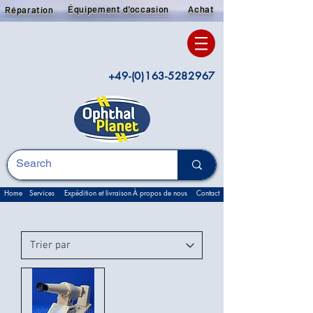
Équipement d'occasion
Achat
Réparation
+49-(0)163-5282967
Home
Services
Expédition et livraison
À propos de nous
Contact