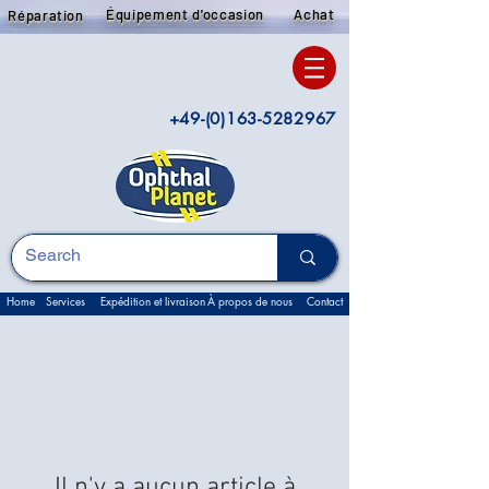
Équipement d'occasion
Achat
Réparation
+49-(0)163-5282967
Home
Services
Expédition et livraison
À propos de nous
Contact
Il n'y a aucun article à