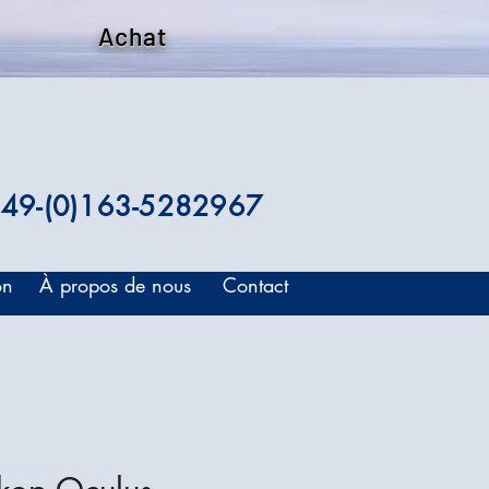
Achat
49-(0)163-5282967
on
À propos de nous
Contact