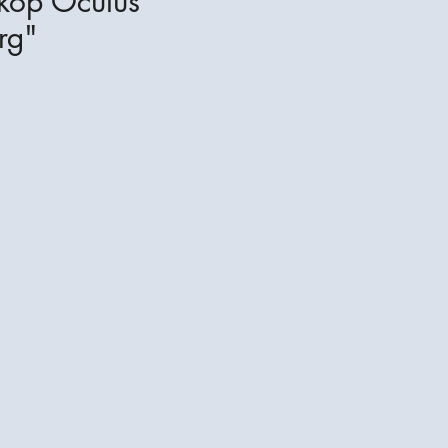
kop Oculus
rg"