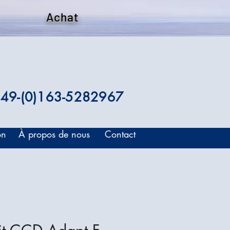
Achat
49-(0)163-5282967
on
À propos de nous
Contact