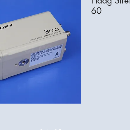
Haag Stre
60