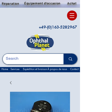
Équipement d'occasion
Achat
Réparation
+49-(0)163-5282967
Home
Services
Expédition et livraison
À propos de nous
Contact