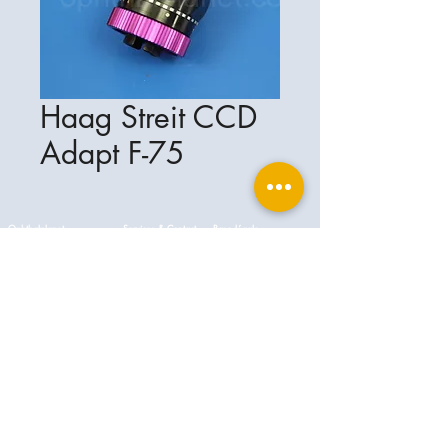
Haag Streit CCD
Adapt F-75
Ophthalplanet
Services & Contact
Base légale
Services
Henschelring 13
Mentions légales
85551 Kirchheim
À propos de nous
Politique de confidentialité
Contact
Allemagne
Conditions
+49-(0)163-5282967
Expédition et livraison
ophthalplanet@gmail.com
2019 Ophthalplanet. Tous droits
réservés.
Le contenu de ce site Web est protégé par le