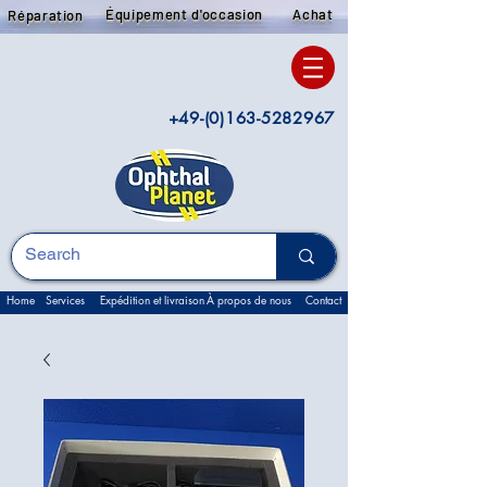
Équipement d'occasion
Achat
Réparation
+49-(0)163-5282967
Home
Services
Expédition et livraison
À propos de nous
Contact