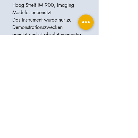
Haag Streit IM 900, Imaging
Module, unbenutzt
Das Instrument wurde nur zu
Demonstrationszwecken
genutzt und ist absolut neuwertig.
Die neueste software Version wird
selbstverständlich
mitgeliefert
Ophthalplanet
Services & Contact
Base légale
Services
Henschelring 13
Mentions légales
85551 Kirchheim
À propos de nous
Politique de confidentialité
Contact
Allemagne
Conditions
+49-(0)163-5282967
Expédition et livraison
ophthalplanet@gmail.com
2019 Ophthalplanet. Tous droits
réservés.
Le contenu de ce site Web est protégé par le