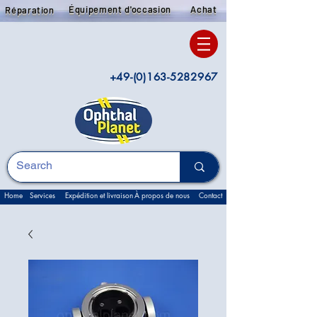
Équipement d'occasion
Achat
Réparation
+49-(0)163-5282967
Home
Services
Expédition et livraison
À propos de nous
Contact