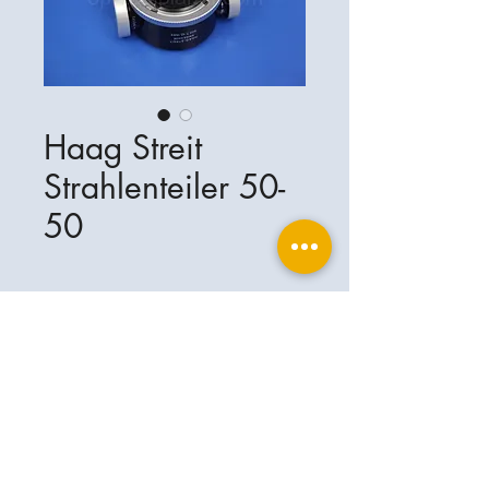
Haag Streit
Strahlenteiler 50-
50
Ophthalplanet
Services & Contact
Base légale
Services
Henschelring 13
Mentions légales
85551 Kirchheim
À propos de nous
Politique de confidentialité
Contact
Allemagne
Conditions
+49-(0)163-5282967
Expédition et livraison
ophthalplanet@gmail.com
2019 Ophthalplanet. Tous droits