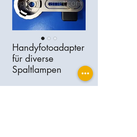
Handyfotoadapter
für diverse
Spaltlampen
Ophthalplanet
Services & Contact
Base légale
Services
Henschelring 13
Mentions légales
85551 Kirchheim
À propos de nous
Politique de confidentialité
Contact
Allemagne
Conditions
+49-(0)163-5282967
Expédition et livraison
ophthalplanet@gmail.com