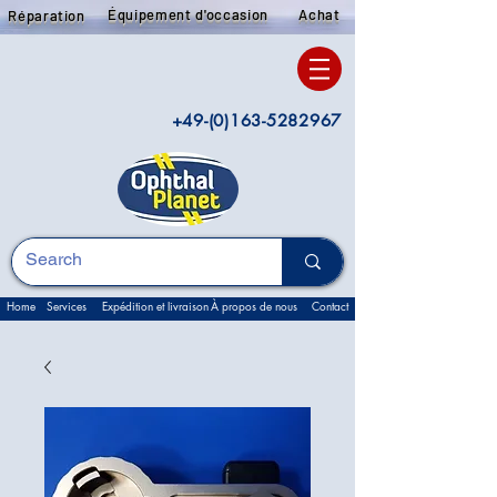
Équipement d'occasion
Achat
Réparation
+49-(0)163-5282967
Home
Services
Expédition et livraison
À propos de nous
Contact