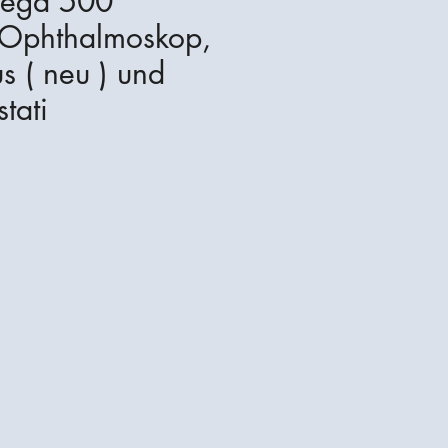
ega 500
s Ophthalmoskop,
s ( neu ) und
tati