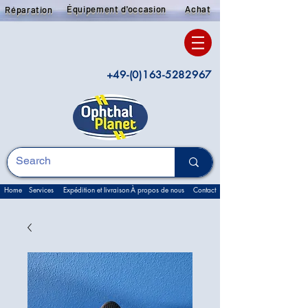
Équipement d'occasion
Achat
Réparation
+49-(0)163-5282967
Home
Services
Expédition et livraison
À propos de nous
Contact