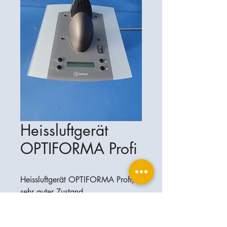
Heissluftgerät
OPTIFORMA Profi
Heissluftgerät OPTIFORMA Profi,
sehr guter Zustand
Ophthalplanet
Services & Contact
Base légale