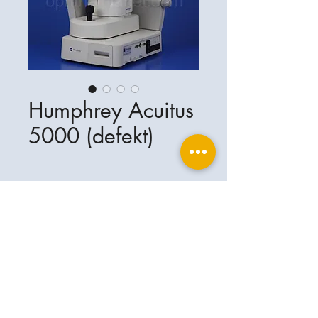
Humphrey Acuitus
5000 (defekt)
Ophthalplanet
Services & Contact
Base légale
Services
Henschelring 13
Mentions légales
85551 Kirchheim
À propos de nous
Politique de confidentialité
Contact
Allemagne
Conditions
+49-(0)163-5282967
Expédition et livraison
ophthalplanet@gmail.com
2019 Ophthalplanet. Tous droits
réservés.