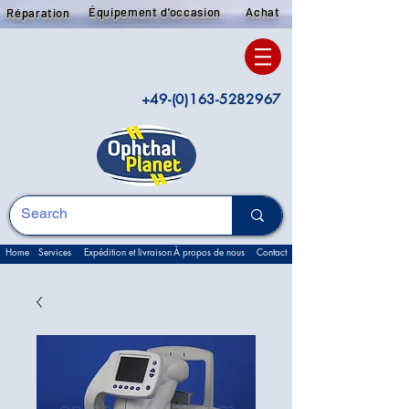
Équipement d'occasion
Achat
Réparation
+49-(0)163-5282967
Home
Services
Expédition et livraison
À propos de nous
Contact