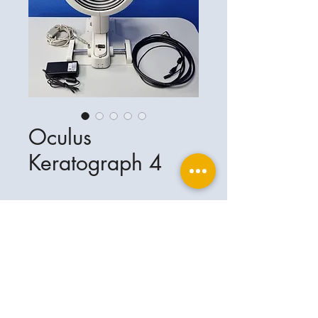
Oculus
Keratograph 4
Ophthalplanet
Services & Contact
Base légale
Services
Henschelring 13
Mentions légales
85551 Kirchheim
À propos de nous
Politique de confidentialité
Contact
Allemagne
Conditions
+49-(0)163-5282967
Expédition et livraison
ophthalplanet@gmail.com