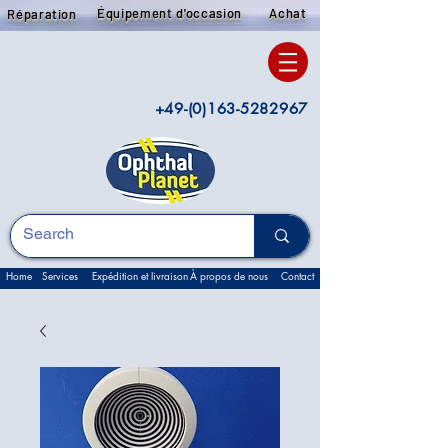
Équipement d'occasion
Achat
Réparation
+49-(0)163-5282967
Home
Services
Expédition et livraison
À propos de nous
Contact