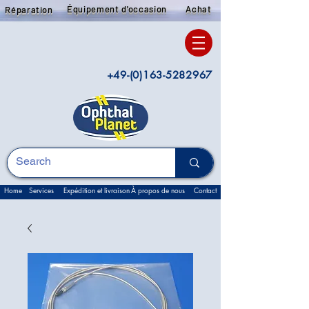
Équipement d'occasion
Achat
Réparation
+49-(0)163-5282967
Home
Services
Expédition et livraison
À propos de nous
Contact