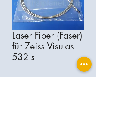
Laser Fiber (Faser)
für Zeiss Visulas
532 s
Ophthalplanet
Services & Contact
Base légale
Services
Henschelring 13
Mentions légales
85551 Kirchheim
À propos de nous
Politique de confidentialité
Contact
Allemagne
Conditions
+49-(0)163-5282967
Expédition et livraison
ophthalplanet@gmail.com
2019 Ophthalplanet. Tous droits
réservés.