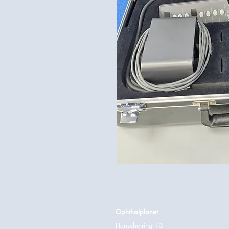
Ophthalplanet
Henschelring 13