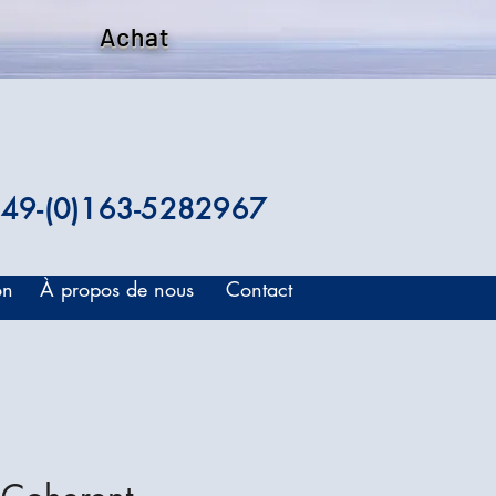
Achat
49-(0)163-5282967
on
À propos de nous
Contact