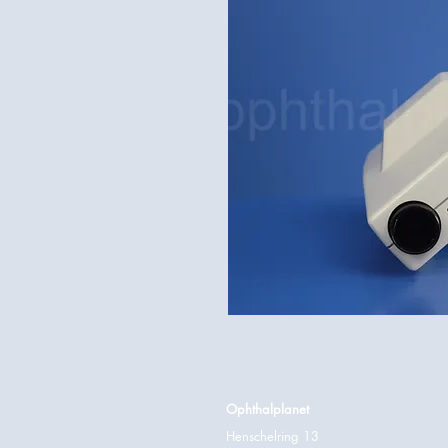
Ophthalplanet
Henschelring 13