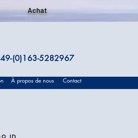
Achat
49-(0)163-5282967
on
À propos de nous
Contact