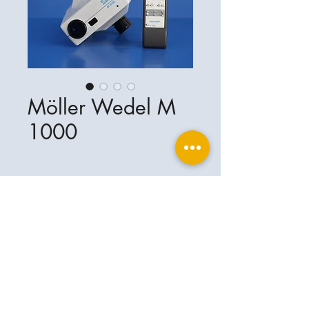
Möller Wedel M
1000
Ophthalplanet
Services & Contact
Base légale
Services
Henschelring 13
Mentions légales
85551 Kirchheim
À propos de nous
Politique de confidentialité
Contact
Allemagne
Conditions
+49-(0)163-5282967
Expédition et livraison
ophthalplanet@gmail.com
2019 Ophthalplanet. Tous droits
réservés.