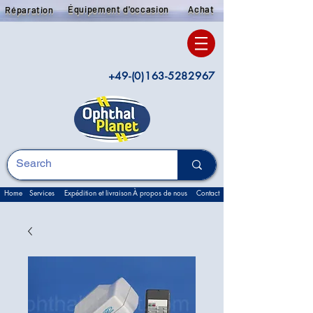
Équipement d'occasion
Achat
Réparation
+49-(0)163-5282967
Home
Services
Expédition et livraison
À propos de nous
Contact