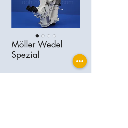
Möller Wedel
Spezial
Ophthalplanet
Services & Contact
Base légale
Services
Henschelring 13
Mentions légales
85551 Kirchheim
À propos de nous
Politique de confidentialité
Contact
Allemagne
Conditions
+49-(0)163-5282967
Expédition et livraison
ophthalplanet@gmail.com
2019 Ophthalplanet. Tous droits
réservés.