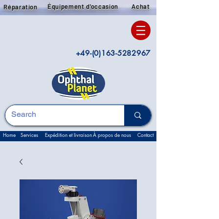
Équipement d'occasion
Achat
Réparation
+49-(0)163-5282967
Home
Services
Expédition et livraison
À propos de nous
Contact