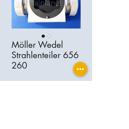
Möller Wedel
Strahlenteiler 656
260
Ophthalplanet
Services & Contact
Base légale
Services
Henschelring 13
Mentions légales
85551 Kirchheim
À propos de nous
Politique de confidentialité
Contact
Allemagne
Conditions
+49-(0)163-5282967
Expédition et livraison
ophthalplanet@gmail.com