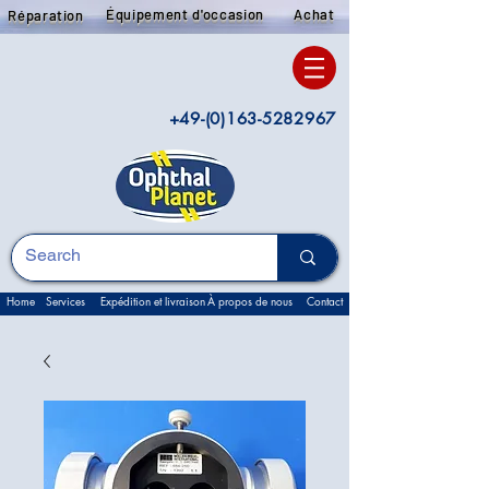
Équipement d'occasion
Achat
Réparation
+49-(0)163-5282967
Home
Services
Expédition et livraison
À propos de nous
Contact