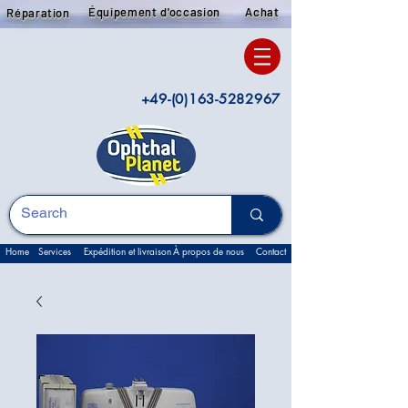
Équipement d'occasion
Achat
Réparation
+49-(0)163-5282967
Home
Services
Expédition et livraison
À propos de nous
Contact