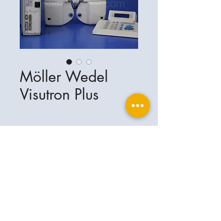
Möller Wedel
Visutron Plus
Ophthalplanet
Services & Contact
Base légale
Services
Henschelring 13
Mentions légales
85551 Kirchheim
À propos de nous
Politique de confidentialité
Contact
Allemagne
Conditions
+49-(0)163-5282967
Expédition et livraison
ophthalplanet@gmail.com
2019 Ophthalplanet. Tous droits
réservés.