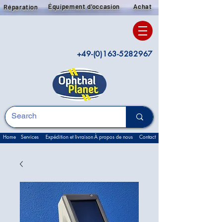
Équipement d'occasion
Achat
Réparation
+49-(0)163-5282967
Home
Services
Expédition et livraison
À propos de nous
Contact