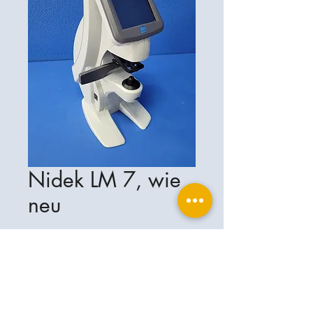
Nidek LM 7, wie
neu
Ophthalplanet
Services & Contact
Base légale
Services
Henschelring 13
Mentions légales
85551 Kirchheim
À propos de nous
Politique de confidentialité
Contact
Allemagne
Conditions
+49-(0)163-5282967