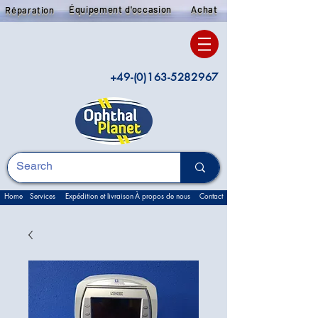
Équipement d'occasion
Achat
Réparation
+49-(0)163-5282967
Home
Services
Expédition et livraison
À propos de nous
Contact