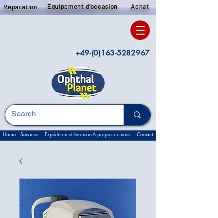
Équipement d'occasion
Achat
Réparation
+49-(0)163-5282967
Home
Services
Expédition et livraison
À propos de nous
Contact