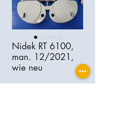
Nidek RT 6100,
man. 12/2021,
wie neu
Ophthalplanet
Services & Contact
Base légale
Services
Henschelring 13
Mentions légales
85551 Kirchheim
À propos de nous
Politique de confidentialité
Contact
Allemagne
Conditions
+49-(0)163-5282967
Expédition et livraison
ophthalplanet@gmail.com