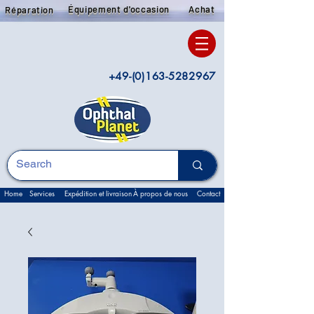
Équipement d'occasion
Achat
Réparation
+49-(0)163-5282967
Home
Services
Expédition et livraison
À propos de nous
Contact