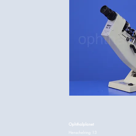
Ophthalplanet
Henschelring 13