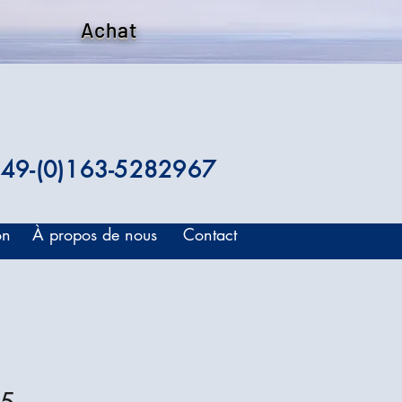
Achat
49-(0)163-5282967
on
À propos de nous
Contact