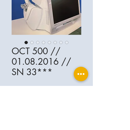
OCT 500 //
01.08.2016 //
SN 33***
Ophthalplanet
Services & Contact
Base légale
Services
Henschelring 13
Mentions légales
85551 Kirchheim
À propos de nous
Politique de confidentialité
Contact
Allemagne
Conditions
+49-(0)163-5282967
Expédition et livraison