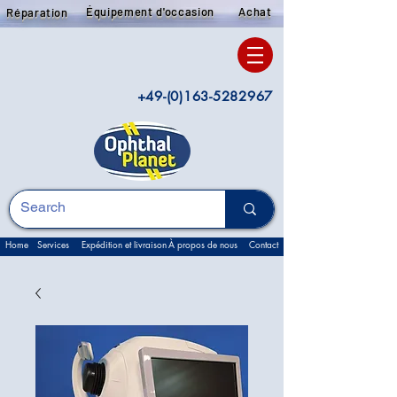
Équipement d'occasion
Achat
Réparation
+49-(0)163-5282967
Home
Services
Expédition et livraison
À propos de nous
Contact