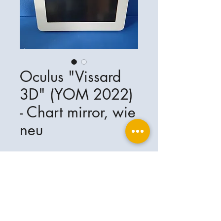
Oculus "Vissard
3D" (YOM 2022)
- Chart mirror, wie
neu
Ophthalplanet
Services & Contact
Base légale
Services
Henschelring 13
Mentions légales
85551 Kirchheim
À propos de nous
Politique de confidentialité
Contact
Allemagne
Conditions
+49-(0)163-5282967
Expédition et livraison