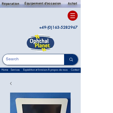
Équipement d'occasion
Achat
Réparation
+49-(0)163-5282967
Home
Services
Expédition et livraison
À propos de nous
Contact