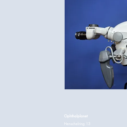
Ophthalplanet
Henschelring 13