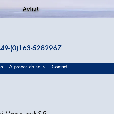
Achat
49-(0)163-5282967
on
À propos de nous
Contact