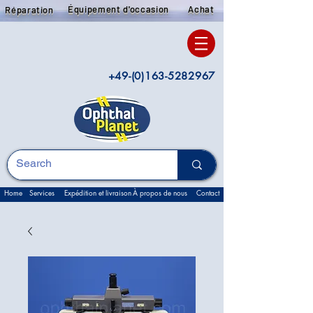
Équipement d'occasion
Achat
Réparation
+49-(0)163-5282967
Home
Services
Expédition et livraison
À propos de nous
Contact