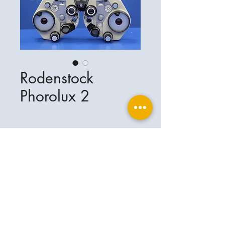
Rodenstock
Phorolux 2
Ophthalplanet
Services & Contact
Base légale
Services
Henschelring 13
Mentions légales
85551 Kirchheim
À propos de nous
Politique de confidentialité
Contact
Allemagne
Conditions
+49-(0)163-5282967
Expédition et livraison
ophthalplanet@gmail.com
2019 Ophthalplanet. Tous droits
réservés.