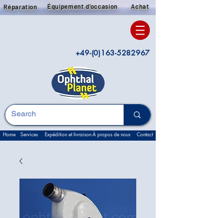
Équipement d'occasion
Achat
Réparation
+49-(0)163-5282967
Home
Services
Expédition et livraison
À propos de nous
Contact