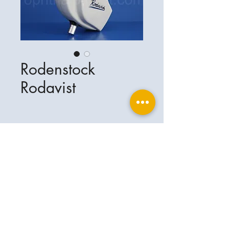
Rodenstock
Rodavist
Ophthalplanet
Services & Contact
Base légale
Services
Henschelring 13
Mentions légales
85551 Kirchheim
À propos de nous
Politique de confidentialité
Contact
Allemagne
Conditions
+49-(0)163-5282967
Expédition et livraison
ophthalplanet@gmail.com
2019 Ophthalplanet. Tous droits
réservés.
Le contenu de ce site Web est protégé par le