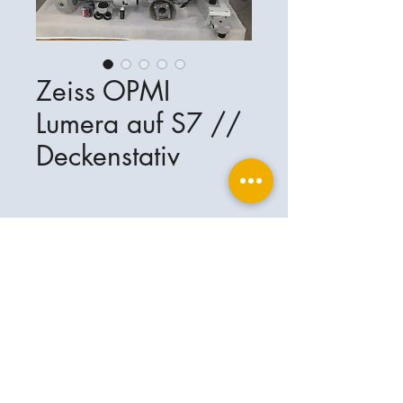
Zeiss OPMI
Lumera auf S7 //
Deckenstativ
Ophthalplanet
Services & Contact
Base légale
Services
Henschelring 13
Mentions légales
85551 Kirchheim
À propos de nous
Politique de confidentialité
Contact
Allemagne
Conditions
+49-(0)163-5282967
Expédition et livraison
ophthalplanet@gmail.com
2019 Ophthalplanet. Tous droits
réservés.