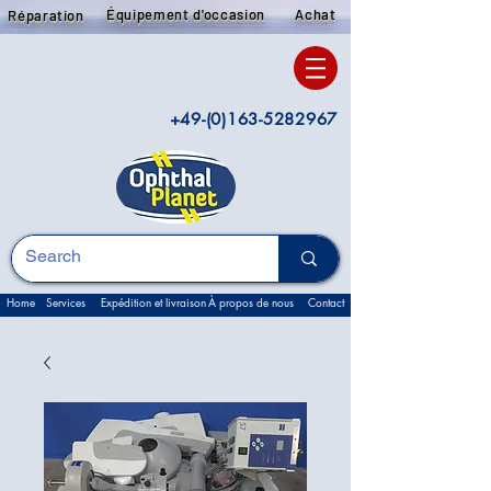
Équipement d'occasion
Achat
Réparation
+49-(0)163-5282967
Home
Services
Expédition et livraison
À propos de nous
Contact