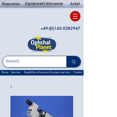
Équipement d'occasion
Achat
Réparation
+49-(0)163-5282967
Home
Services
Expédition et livraison
À propos de nous
Contact