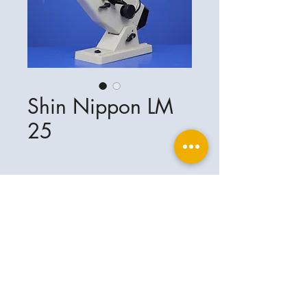
Shin Nippon LM
25
Ophthalplanet
Services & Contact
Base légale
Services
Henschelring 13
Mentions légales
85551 Kirchheim
À propos de nous
Politique de confidentialité
Contact
Allemagne
Conditions
+49-(0)163-5282967
Expédition et livraison
ophthalplanet@gmail.com
2019 Ophthalplanet. Tous droits
réservés.