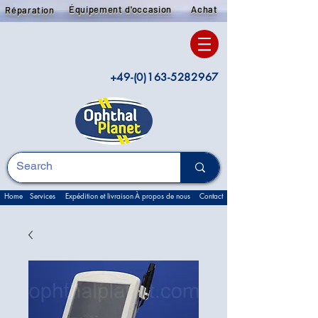
Équipement d'occasion
Achat
Réparation
+49-(0)163-5282967
Home
Services
Expédition et livraison
À propos de nous
Contact