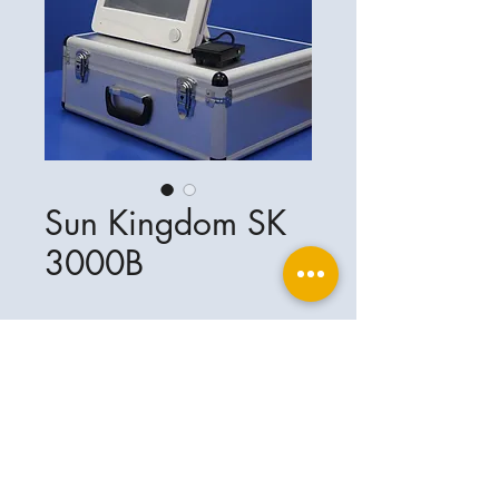
Sun Kingdom SK
3000B
Ophthalplanet
Services & Contact
Base légale
Services
Henschelring 13
Mentions légales
85551 Kirchheim
À propos de nous
Politique de confidentialité
Contact
Allemagne
Conditions
+49-(0)163-5282967
Expédition et livraison
ophthalplanet@gmail.com