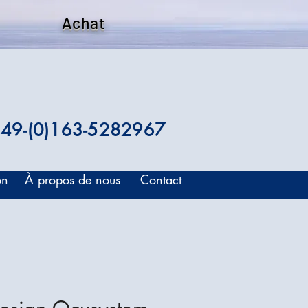
Achat
49-(0)163-5282967
on
À propos de nous
Contact