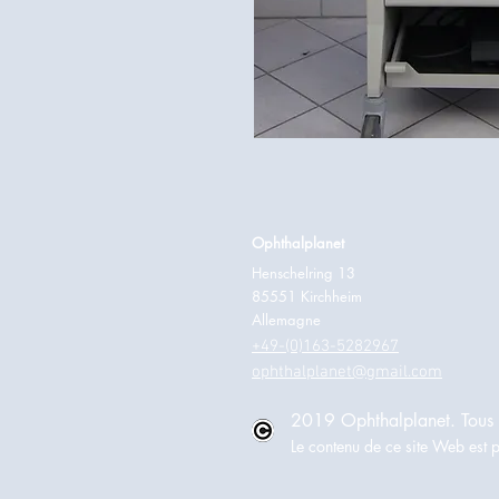
Ophthalplanet
Henschelring 13
85551 Kirchheim
Allemagne
+49-(0)163-5282967
ophthalplanet@gmail.com
2019 Ophthalplanet. Tous d
Le contenu de ce site Web est p