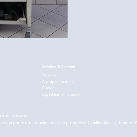
Services & Contact
Services
À propos de nous
Contact
Expédition et livraison
roits réservés.
rotégé par le droit d'auteur et est la propriété d'Ophthalplanet / Thomas 