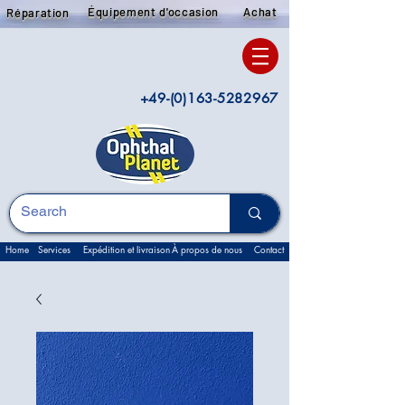
Équipement d'occasion
Achat
Réparation
+49-(0)163-5282967
Home
Services
Expédition et livraison
À propos de nous
Contact