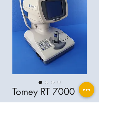
Tomey RT 7000
Ophthalplanet
Services & Contact
Base légale
Services
Henschelring 13
Mentions légales
85551 Kirchheim
À propos de nous
Politique de confidentialité
Contact
Allemagne
Conditions
+49-(0)163-5282967