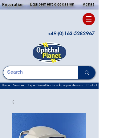
Équipement d'occasion
Achat
Réparation
+49-(0)163-5282967
Home
Services
Expédition et livraison
À propos de nous
Contact