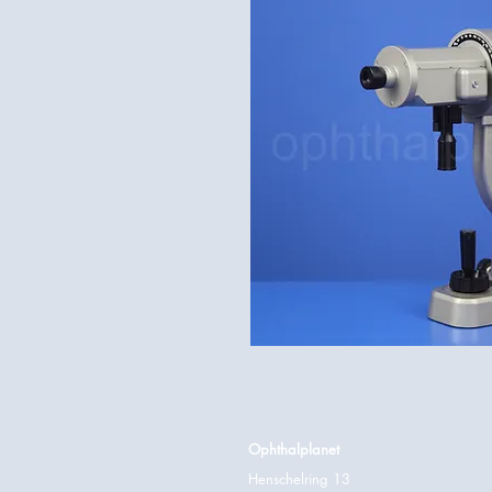
Ophthalplanet
Henschelring 13