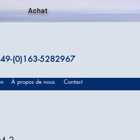
Achat
49-(0)163-5282967
on
À propos de nous
Contact