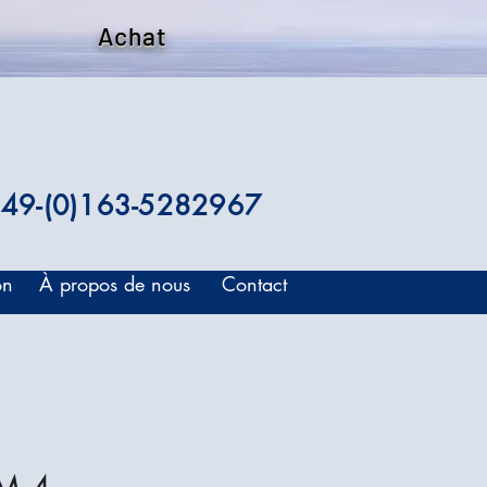
Achat
49-(0)163-5282967
on
À propos de nous
Contact