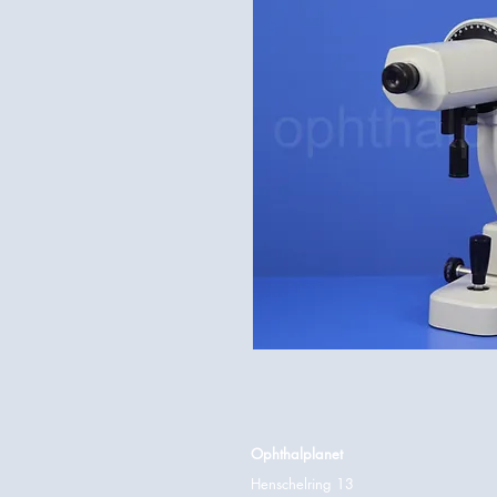
Ophthalplanet
Henschelring 13