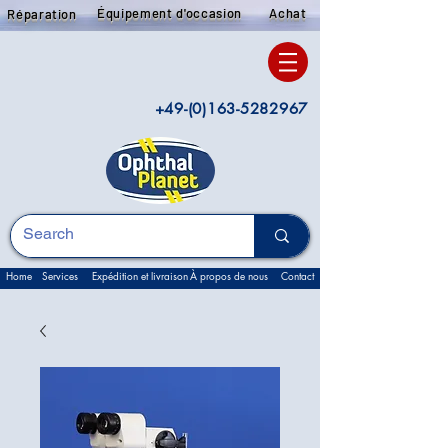
Équipement d'occasion
Achat
Réparation
+49-(0)163-5282967
Home
Services
Expédition et livraison
À propos de nous
Contact