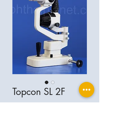
Topcon SL 2F
Ophthalplanet
Services & Contact
Base légale
Services
Henschelring 13
Mentions légales
85551 Kirchheim
À propos de nous
Politique de confidentialité
Contact
Allemagne
Conditions
+49-(0)163-5282967