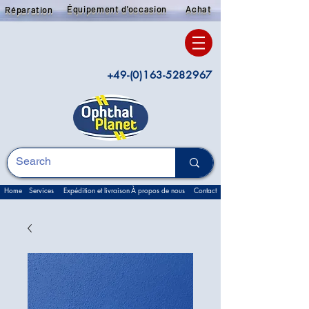
Équipement d'occasion
Achat
Réparation
+49-(0)163-5282967
Home
Services
Expédition et livraison
À propos de nous
Contact