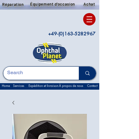
Équipement d'occasion
Achat
Réparation
+49-(0)163-5282967
Home
Services
Expédition et livraison
À propos de nous
Contact