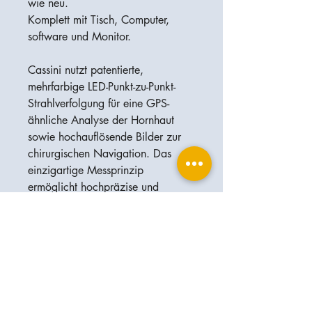
wie neu.
Komplett mit Tisch, Computer,
software und Monitor.
Cassini nutzt patentierte,
mehrfarbige LED-Punkt-zu-Punkt-
Strahlverfolgung für eine GPS-
ähnliche Analyse der Hornhaut
sowie hochauflösende Bilder zur
chirurgischen Navigation. Das
einzigartige Messprinzip
ermöglicht hochpräzise und
reproduzierbare Messungen des
gesamten Hornhautastigmatismus.
Die Integration mit dem LENSAR-
Lasersystem zur Irisregistrierung
kompensiert die Zyklorotation und
verbessert die Genauigkeit.