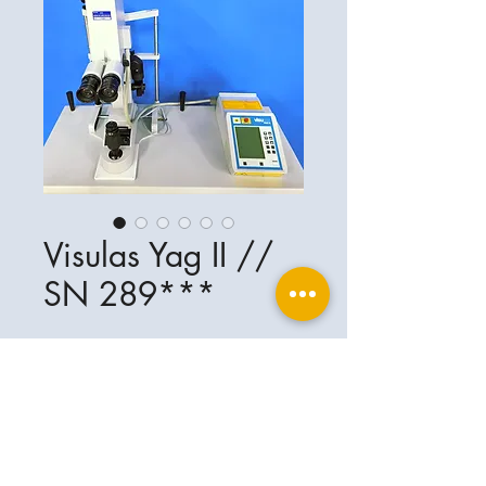
Visulas Yag II //
SN 289***
Ophthalplanet
Services & Contact
Base légale
Services
Henschelring 13
Mentions légales
85551 Kirchheim
À propos de nous
Politique de confidentialité
Contact
Allemagne
Conditions
+49-(0)163-5282967
Expédition et livraison