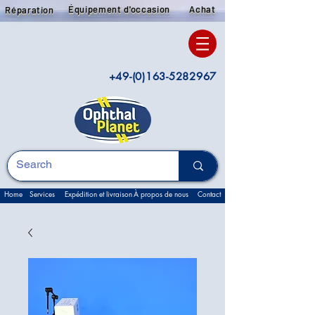
Équipement d'occasion
Achat
Réparation
+49-(0)163-5282967
Home
Services
Expédition et livraison
À propos de nous
Contact