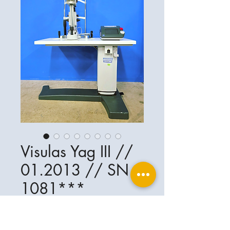
Visulas Yag III //
01.2013 // SN
1081***
Ophthalplanet
Services & Contact
Base légale