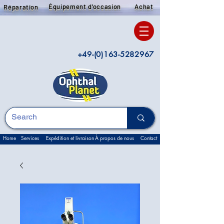
Équipement d'occasion
Achat
Réparation
+49-(0)163-5282967
Home
Services
Expédition et livraison
À propos de nous
Contact