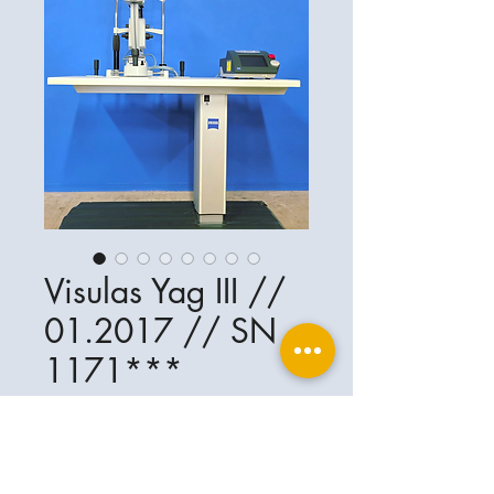
Visulas Yag III //
01.2017 // SN
1171***
Ophthalplanet
Services & Contact
Base légale
Services
Henschelring 13
Mentions légales
85551 Kirchheim
À propos de nous
Politique de confidentialité