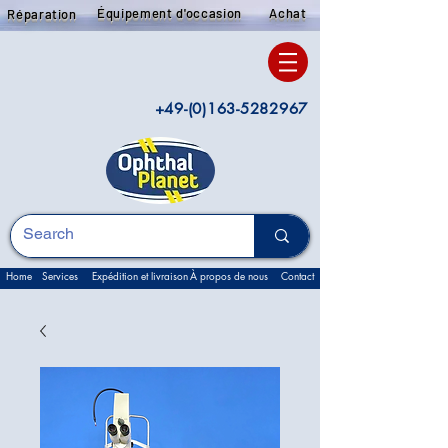
Équipement d'occasion
Achat
Réparation
+49-(0)163-5282967
Home
Services
Expédition et livraison
À propos de nous
Contact