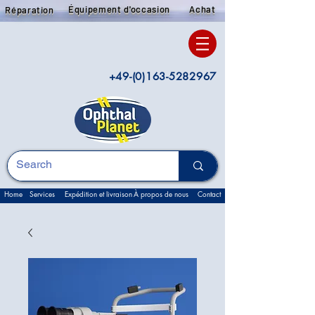
Équipement d'occasion
Achat
Réparation
+49-(0)163-5282967
Home
Services
Expédition et livraison
À propos de nous
Contact