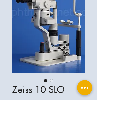
Zeiss 10 SLO
Ophthalplanet
Services & Contact
Base légale
Services
Henschelring 13
Mentions légales
85551 Kirchheim
À propos de nous
Politique de confidentialité
Contact
Allemagne
Conditions
+49-(0)163-5282967