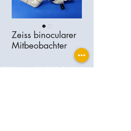
Zeiss binocularer
Mitbeobachter
Ophthalplanet
Services & Contact
Base légale
Services
Henschelring 13
Mentions légales
85551 Kirchheim
À propos de nous
Politique de confidentialité
Contact
Allemagne
Conditions
+49-(0)163-5282967
Expédition et livraison
ophthalplanet@gmail.com
2019 Ophthalplanet. Tous droits
réservés.
Le contenu de ce site Web est protégé par le