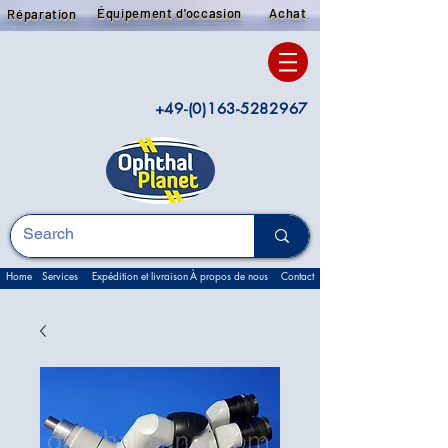
Équipement d'occasion
Achat
Réparation
+49-(0)163-5282967
Home
Services
Expédition et livraison
À propos de nous
Contact