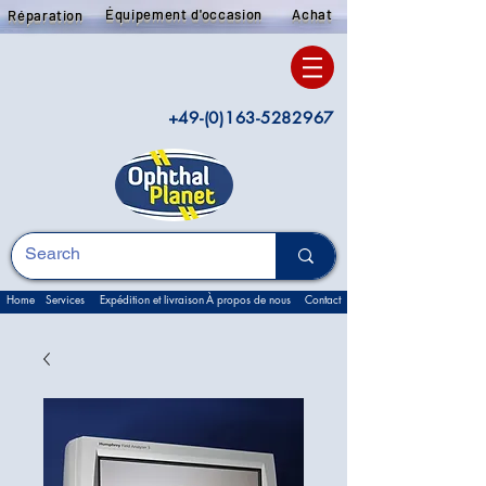
Équipement d'occasion
Achat
Réparation
+49-(0)163-5282967
Home
Services
Expédition et livraison
À propos de nous
Contact