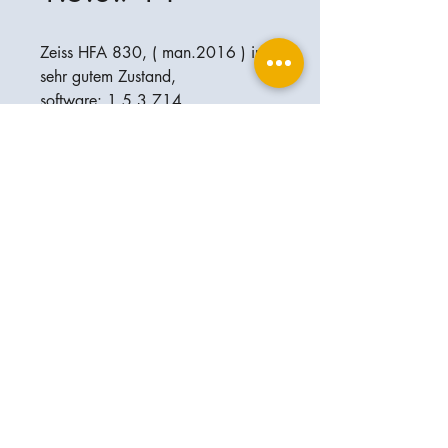
Zeiss HFA 830, ( man.2016 ) in
sehr gutem Zustand,
software: 1.5.3.714
Wenn gewünscht, kann auch die
neueste software installiert werden
!
Ophthalplanet
Services & Contact
Base légale
Services
Henschelring 13
Mentions légales
85551 Kirchheim
À propos de nous
Politique de confidentialité
Contact
Allemagne
Conditions
+49-(0)163-5282967
Expédition et livraison
ophthalplanet@gmail.com
2019 Ophthalplanet. Tous droits
réservés.
Le contenu de ce site Web est protégé par le