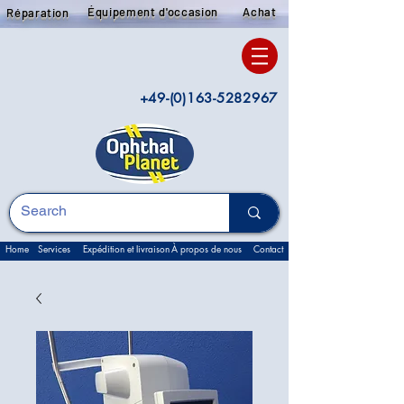
Équipement d'occasion
Achat
Réparation
+49-(0)163-5282967
Home
Services
Expédition et livraison
À propos de nous
Contact